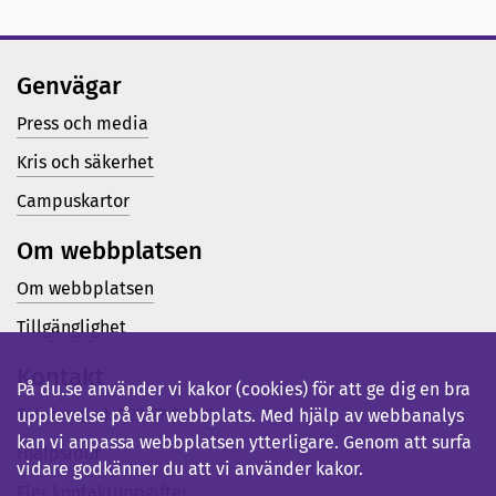
Genvägar
Press och media
Kris och säkerhet
Campuskartor
Om webbplatsen
Om webbplatsen
Tillgänglighet
Kontakt
På du.se använder vi kakor (cookies) för att ge dig en bra
Telefon (vx): 023-77 80 00
upplevelse på vår webbplats. Med hjälp av webbanalys
kan vi anpassa webbplatsen ytterligare. Genom att surfa
Hjälpsidor
vidare godkänner du att vi använder kakor.
Fler kontaktuppgifter