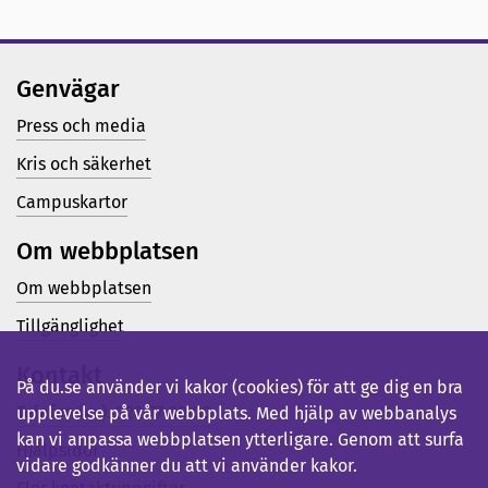
Genvägar
Press och media
Kris och säkerhet
Campuskartor
Om webbplatsen
Om webbplatsen
Tillgänglighet
Kontakt
På du.se använder vi kakor (cookies) för att ge dig en bra
Telefon (vx): 023-77 80 00
upplevelse på vår webbplats. Med hjälp av webbanalys
kan vi anpassa webbplatsen ytterligare. Genom att surfa
Hjälpsidor
vidare godkänner du att vi använder kakor.