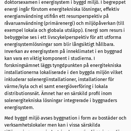
doktorsexamen i energisystem i byggd miljö. I begreppet
energi ingår förutom energitekniska lösningar, effektiv
energianvändning utifrån ett resursperspektiv på
råvaruanvändning (primärenergi) och miljöpåverkan (till
exempel lokala och globala utsläpp). Energi som resurs i
bebyggelse ses i ett livscykelperspektiv för att utforma
energisystemlösningar som blir långsiktigt hållbara.
Inverkan av energisystem på inneklimatet i en byggnad
kan vara en viktig komponent i studierna. I
forskningsämnet läggs tyngdpunkten på energitekniska
installationerna lokaliserade i den byggda miljön vilket
inkluderar solenergiinstallationer, installationer för
värme/kyla och el samt energiöverföring i lokala
distributionsnät. Ämnet har en särskild profil inom
solenergitekniska lösningar integrerade i byggnaders
energisystem.
Med byggd miljö avses byggnation i form av bostäder och
verksamhetslokaler men kan i vissa särskilda