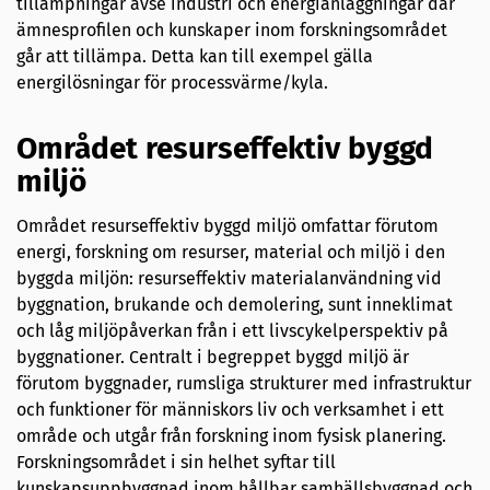
tillämpningar avse industri och energianläggningar där
ämnesprofilen och kunskaper inom forskningsområdet
går att tillämpa. Detta kan till exempel gälla
energilösningar för processvärme/kyla.
Området resurseffektiv byggd
miljö
Området resurseffektiv byggd miljö omfattar förutom
energi, forskning om resurser, material och miljö i den
byggda miljön: resurseffektiv materialanvändning vid
byggnation, brukande och demolering, sunt inneklimat
och låg miljöpåverkan från i ett livscykelperspektiv på
byggnationer. Centralt i begreppet byggd miljö är
förutom byggnader, rumsliga strukturer med infrastruktur
och funktioner för människors liv och verksamhet i ett
område och utgår från forskning inom fysisk planering.
Forskningsområdet i sin helhet syftar till
kunskapsuppbyggnad inom hållbar samhällsbyggnad och