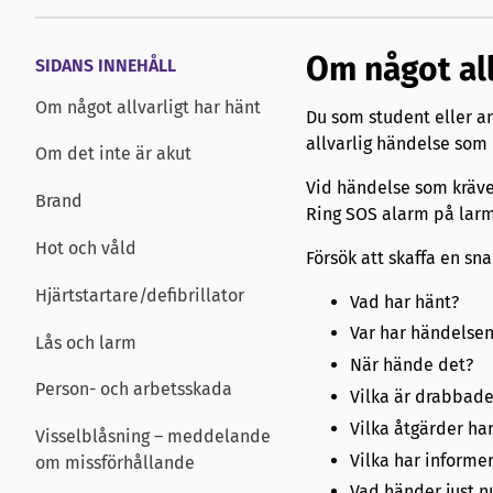
Om något all
SIDANS INNEHÅLL
Om något allvarligt har hänt
Du som student eller an
allvarlig händelse som 
Om det inte är akut
Vid händelse som kräver
Brand
Ring SOS alarm på la
Hot och våld
Försök att skaffa en sn
Hjärtstartare/defibrillator
Vad har hänt?
Var har händelsen
Lås och larm
När hände det?
Person- och arbetsskada
Vilka är drabbade
Vilka åtgärder har
Visselblåsning – meddelande
Vilka har informer
om missförhållande
Vad händer just n