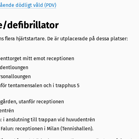
ående dödligt våld (PDV)
e/defibrillator
ns flera hjärtstartare. De är utplacerade på dessa platser:
:
denttorget mitt emot receptionen
tudentloungen
ersonalloungen
nför tentamensalen och i trapphus 5
sgården, utanför receptionen
entrén
: i anslutning till trappan vid huvudentrén
 Falun: receptionen i Milan (Tennishallen).