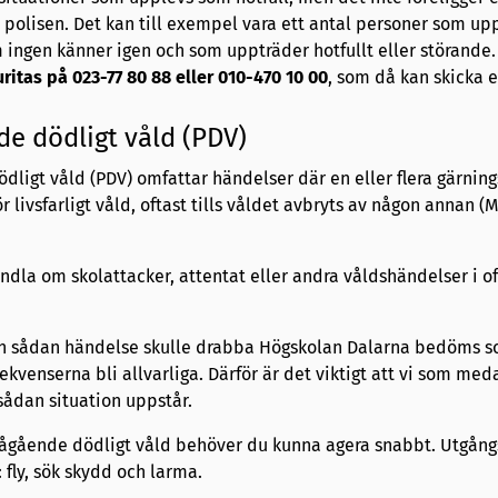
ga polisen. Det kan till exempel vara ett antal personer som up
 ingen känner igen och som uppträder hotfullt eller störande.
ritas på 023-77 80 88
eller 010-470 10 00
, som då kan skicka e
e dödligt våld (PDV)
ligt våld (PDV) omfattar händelser där en eller flera gärnin
r livsfarligt våld, oftast tills våldet avbryts av någon annan 
ndla om skolattacker, attentat eller andra våldshändelser i of
 en sådan händelse skulle drabba Högskolan Dalarna bedöms 
ekvenserna bli allvarliga. Därför är det viktigt att vi som med
sådan situation uppstår.
ågående dödligt våld behöver du kunna agera snabbt. Utgång
 fly, sök skydd och larma.