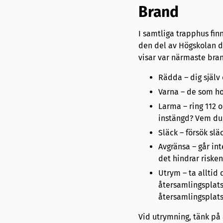
Brand
I samtliga trapphus fi
den del av Högskolan d
visar var närmaste bra
Rädda – dig själv 
Varna – de som ho
Larma – ring 112 
instängd? Vem du 
Släck – försök sl
Avgränsa – går int
det hindrar risken
Utrym – ta alltid
återsamlingsplats
återsamlingsplats
Vid utrymning, tänk på 