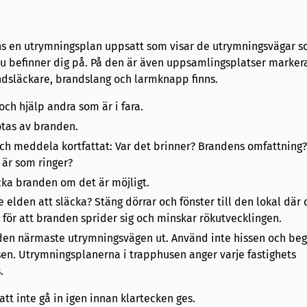
nns en utrymningsplan uppsatt som visar de utrymningsvägar s
u befinner dig på. På den är även uppsamlingsplatser marke
ndsläckare, brandslang och larmknapp finns.
och hjälp andra som är i fara.
tas av branden.
och meddela kortfattat: Var det brinner? Brandens omfattning?
är som ringer?
äcka branden om det är möjligt.
e elden att släcka? Stäng dörrar och fönster till den lokal där 
 för att branden sprider sig och minskar rökutvecklingen.
 den närmaste utrymningsvägen ut. Använd inte hissen och bege
en. Utrymningsplanerna i trapphusen anger varje fastighets
.
att inte gå in igen innan klartecken ges.