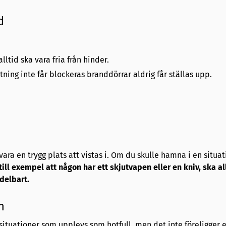
d
ltid ska vara fria från hinder.
ing inte får blockeras branddörrar aldrig får ställas upp.
ara en trygg plats att vistas i. Om du skulle hamna i en situat
 till exempel att någon har ett skjutvapen eller en kniv, ska al
edelbart.
n
situationer som upplevs som hotfull, men det inte föreligger 