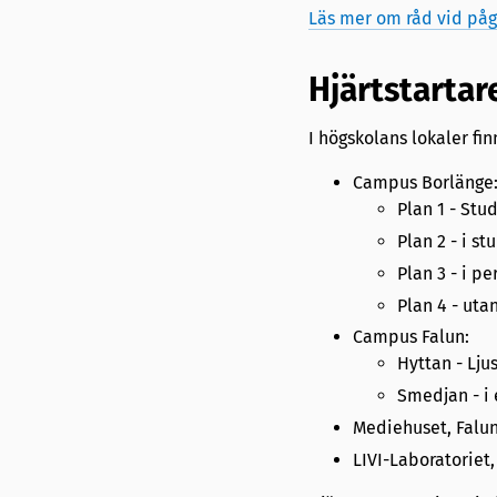
Läs mer om råd vid påg
Hjärtstartar
I högskolans lokaler fin
Campus Borlänge
Plan 1 - Stu
Plan 2 - i s
Plan 3 - i p
Plan 4 - uta
Campus Falun:
Hyttan - Lju
Smedjan - i 
Mediehuset, Falun
LIVI-Laboratoriet,