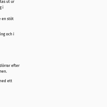
tas ut ur
 i
e en stöt
ing och i
dörrar efter
nen.
med ett