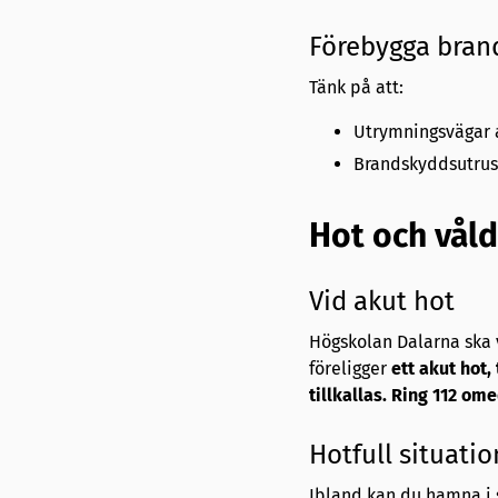
Förebygga bran
Tänk på att:
Utrymningsvägar al
Brandskyddsutrustn
Hot och våld
Vid akut hot
Högskolan Dalarna ska v
föreligger
ett akut hot,
tillkallas. Ring 112 om
Hotfull situatio
Ibland kan du hamna i 