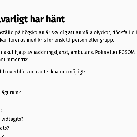
varligt har hänt
ställd på högskolan är skyldig att anmäla olyckor, dödsfall e
kan förenas med kris för enskild person eller grupp.
 akut hjälp av räddningstjänst, ambulans, Polis eller POSOM:
rmnummer
112
.
abb överblick och anteckna om möjligt:
 ägt rum?
?
 vidtagits?
ats?
u?