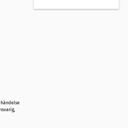
g händelse
nsvarig,