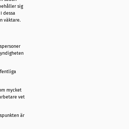
pehåller sig
 I dessa
n väktare.
gspersoner
(Myndigheten
fentliga
som mycket
arbetare vet
spunkten är