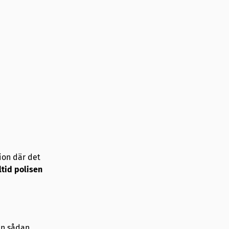
ion där det
ltid polisen
en sådan