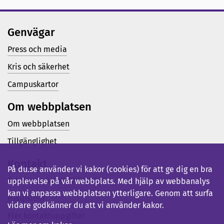
Genvägar
Press och media
Kris och säkerhet
Campuskartor
Om webbplatsen
Om webbplatsen
Tillgänglighet
Kontakt
På du.se använder vi kakor (cookies) för att ge dig en bra
Telefon (vx): 023-77 80 00
upplevelse på vår webbplats. Med hjälp av webbanalys
kan vi anpassa webbplatsen ytterligare. Genom att surfa
Hjälpsidor
vidare godkänner du att vi använder kakor.
Fler kontaktuppgifter