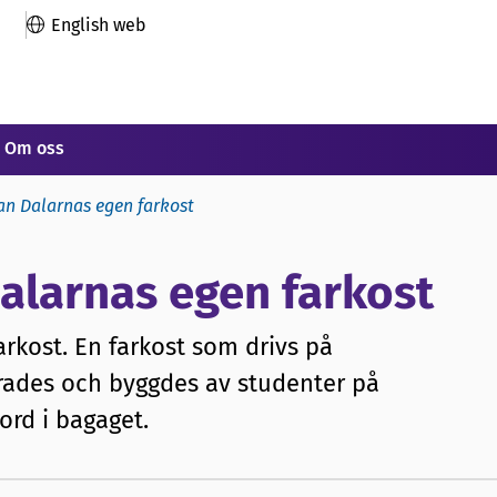
English web
Om oss
an Dalarnas egen farkost
alarnas egen farkost
arkost. En farkost som drivs på
erades och byggdes av studenter på
ord i bagaget.