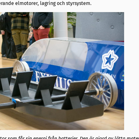
erande elmotorer, lagring och styrsystem.
or som får sin energi från batterier. Den är gjord av lätta mater