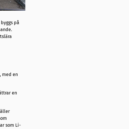
m byggs på
nande.
tslära
), med en
ättrar en
äller
 som
ar som Li-