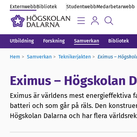
Externwebb
Bibliotek
Studentwebb
Medarbetarwebb
Utbildning
Forskning
Samverkan
Bibliotek
Hem
Samverkan
Teknikerjakten
Eximus – Högskol
Eximus – Högskolan D
Eximus är världens mest energieffektiva f
batteri och som går på räls. Den konstru
Högskolan Dalarna och har flera världsrek