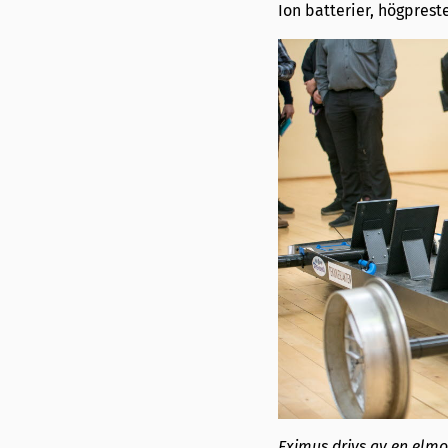
Ion batterier, högprest
Eximus drivs av en elmot