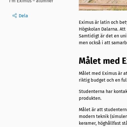
I'm Eximus – alumner
Dela
Eximus är latin och bet
Högskolan Dalarna. Att
Samtidigt är det en unik
men också i att samarb
Målet med E
Målet med Eximus är att
riktig budget och en fu
Studenterna har kontakt
produkten.
Målet är att studenter
modern teknik (simuler
keramer, höghållfast st