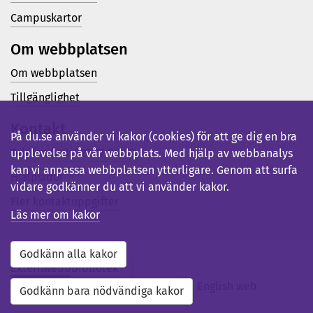
Campuskartor
Om webbplatsen
Om webbplatsen
Tillgänglighet
Kontakt
På du.se använder vi kakor (cookies) för att ge dig en bra
Telefon (vx): 023-77 80 00
upplevelse på vår webbplats. Med hjälp av webbanalys
kan vi anpassa webbplatsen ytterligare. Genom att surfa
Hjälpsidor
vidare godkänner du att vi använder kakor.
Fler kontaktuppgifter
Läs mer om kakor
Godkänn alla kakor
Externwebb
Bibliotek
Studentwebb
Medarbetarwebb
English web
Godkänn bara nödvändiga kakor