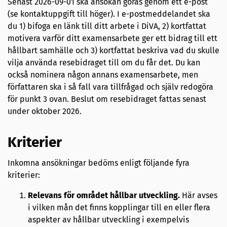
Senast 2026-09-01 ska ansökan göras genom ett e-post
(se kontaktuppgift till höger). I e-postmeddelandet ska
du 1) bifoga en länk till ditt arbete i DiVA, 2) kortfattat
motivera varför ditt examensarbete ger ett bidrag till ett
hållbart samhälle och 3) kortfattat beskriva vad du skulle
vilja använda resebidraget till om du får det. Du kan
också nominera någon annans examensarbete, men
författaren ska i så fall vara tillfrågad och själv redogöra
för punkt 3 ovan. Beslut om resebidraget fattas senast
under oktober 2026.
Kriterier
Inkomna ansökningar bedöms enligt följande fyra
kriterier:
Relevans för området hållbar utveckling.
Här avses
i vilken mån det finns kopplingar till en eller flera
aspekter av hållbar utveckling i exempelvis