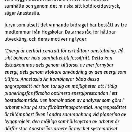
samhälle och genom det minska sitt koldioxidavtryck,
säger Anastasiia.
Juryn som utsett det vinnande bidraget har bestått av tre
medlemmar från Högskolan Dalarnas råd för hållbar
utveckling, och deras motivering lyder:
”Energi är oerhört centralt för en hållbar omställning. På
sikt behöver hela samhället bli fossilfritt. Detta kan
åstadkommas dels genom tillförsel av mer förnybar
energi, dels genom klokare användning av den energi som
tillförs. Anastasiia An kombinerar båda dessa
angreppssätt när hon tar sig an möjligheten att i tidig
planeringsfas försöka optimera energiprestandan i ett
bostadsområde. Den kombination av analyser som görs i
arbetet visar på stor förbättringspotential. Angreppssättet
är tillämpbart även i andra sammanhang vid planering av
byggprojekt, den möjliga samhällsnyttan av arbetet är
därför stor. Anastasiias arbete är mycket systematiskt