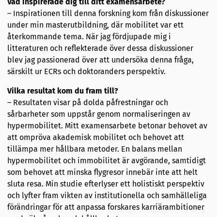
Vad inspirerade dig till ditt examensarbete?
– Inspirationen till denna forskning kom från diskussioner
under min masterutbildning, där mobilitet var ett
återkommande tema. När jag fördjupade mig i
litteraturen och reflekterade över dessa diskussioner
blev jag passionerad över att undersöka denna fråga,
särskilt ur ECRs och doktoranders perspektiv.
Vilka resultat kom du fram till?
– Resultaten visar på dolda påfrestningar och
sårbarheter som uppstår genom normaliseringen av
hypermobilitet. Mitt examensarbete betonar behovet av
att ompröva akademisk mobilitet och behovet att
tillämpa mer hållbara metoder. En balans mellan
hypermobilitet och immobilitet är avgörande, samtidigt
som behovet att minska flygresor innebär inte att helt
sluta resa. Min studie efterlyser ett holistiskt perspektiv
och lyfter fram vikten av institutionella och samhälleliga
förändringar för att anpassa forskares karriärambitioner