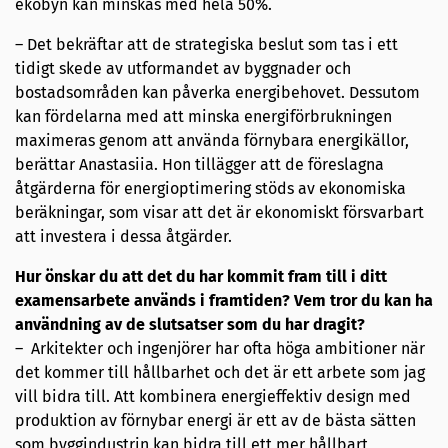
ekobyn kan minskas med hela 50%.
– Det bekräftar att de strategiska beslut som tas i ett
tidigt skede av utformandet av byggnader och
bostadsområden kan påverka energibehovet. Dessutom
kan fördelarna med att minska energiförbrukningen
maximeras genom att använda förnybara energikällor,
berättar Anastasiia. Hon tillägger att de föreslagna
åtgärderna för energioptimering stöds av ekonomiska
beräkningar, som visar att det är ekonomiskt försvarbart
att investera i dessa åtgärder.
Hur önskar du att det du har kommit fram till i ditt
examensarbete används i framtiden? Vem tror du kan ha
användning av de slutsatser som du har dragit?
– Arkitekter och ingenjörer har ofta höga ambitioner när
det kommer till hållbarhet och det är ett arbete som jag
vill bidra till. Att kombinera energieffektiv design med
produktion av förnybar energi är ett av de bästa sätten
som byggindustrin kan bidra till ett mer hållbart