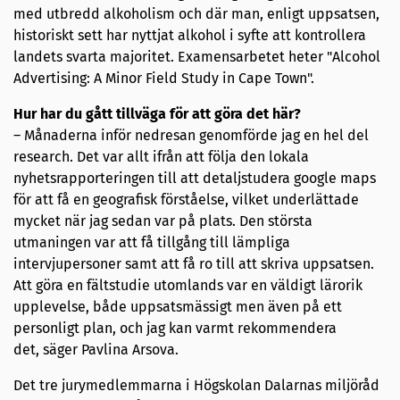
med utbredd alkoholism och där man, enligt uppsatsen,
historiskt sett har nyttjat alkohol i syfte att kontrollera
landets svarta majoritet. Examensarbetet heter "Alcohol
Advertising: A Minor Field Study in Cape Town".
Hur har du gått tillväga för att göra det här?
– Månaderna inför nedresan genomförde jag en hel del
research. Det var allt ifrån att följa den lokala
nyhetsrapporteringen till att detaljstudera google maps
för att få en geografisk förståelse, vilket underlättade
mycket när jag sedan var på plats. Den största
utmaningen var att få tillgång till lämpliga
intervjupersoner samt att få ro till att skriva uppsatsen.
Att göra en fältstudie utomlands var en väldigt lärorik
upplevelse, både uppsatsmässigt men även på ett
personligt plan, och jag kan varmt rekommendera
det, säger Pavlina Arsova.
Det tre jurymedlemmarna i Högskolan Dalarnas miljöråd