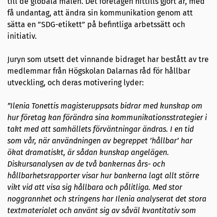
till de globala målen. Det företagen hittills gjort är, med
få undantag, att ändra sin kommunikation genom att
sätta en ”SDG-etikett” på befintliga arbetssätt och
initiativ.
Juryn som utsett det vinnande bidraget har bestått av tre
medlemmar från Högskolan Dalarnas råd för hållbar
utveckling, och deras motivering lyder:
”Ilenia Tonettis magisteruppsats bidrar med kunskap om
hur företag kan förändra sina kommunikationsstrategier i
takt med att samhällets förväntningar ändras. I en tid
som vår, när användningen av begreppet ’hållbar’ har
ökat dramatiskt, är sådan kunskap angelägen.
Diskursanalysen av de två bankernas års- och
hållbarhetsrapporter visar hur bankerna lagt allt större
vikt vid att visa sig hållbara och pålitliga. Med stor
noggrannhet och stringens har Ilenia analyserat det stora
textmaterialet och använt sig av såväl kvantitativ som