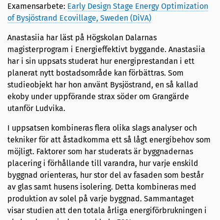
Examensarbete:
Early Design Stage Energy Optimization
of Bysjöstrand Ecovillage, Sweden (DiVA)
Anastasiia har läst på Högskolan Dalarnas
magisterprogram i Energieffektivt byggande. Anastasiia
har i sin uppsats studerat hur energiprestandan i ett
planerat nytt bostadsområde kan förbättras. Som
studieobjekt har hon använt Bysjöstrand, en så kallad
ekoby under uppförande strax söder om Grangärde
utanför Ludvika.
I uppsatsen kombineras flera olika slags analyser och
tekniker för att åstadkomma ett så lågt energibehov som
möjligt. Faktorer som har studerats är byggnadernas
placering i förhållande till varandra, hur varje enskild
byggnad orienteras, hur stor del av fasaden som består
av glas samt husens isolering. Detta kombineras med
produktion av solel på varje byggnad. Sammantaget
visar studien att den totala årliga energiförbrukningen i