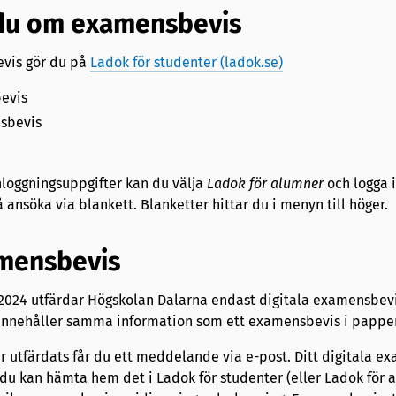
du om examensbevis
vis gör du på
Ladok för studenter (ladok.se)
evis
sbevis
nloggningsuppgifter kan du välja
Ladok för alumner
och logga 
 ansöka via blankett. Blanketter hittar du i menyn till höger.
amensbevis
 2024 utfärdar Högskolan Dalarna endast digitala examensbevi
 innehåller samma information som ett examensbevis i pappe
 utfärdats får du ett meddelande via e-post. Ditt digitala e
gt: du kan hämta hem det i Ladok för studenter (eller Ladok för 