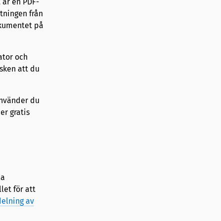
 är en PDF-
tningen från
okumentet på
ator och
sken att du
använder du
er gratis
la
et för att
delning av