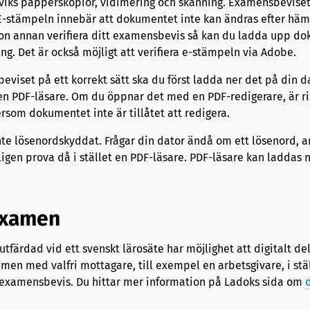
iks papperskopior, vidimering och skanning. Examensbeviset
 E-stämpeln innebär att dokumentet inte kan ändras efter häm
ågon annan verifiera ditt examensbevis så kan du ladda upp d
ing. Det är också möjligt att verifiera e-stämpeln via Adobe.
viset på ett korrekt sätt ska du först ladda ner det på din d
 PDF-läsare. Om du öppnar det med en PDF-redigerare, är ri
rsom dokumentet inte är tillåtet att redigera.
nte lösenordskyddat. Frågar din dator ändå om ett lösenord, 
ligen prova då i stället en PDF-läsare. PDF-läsare kan laddas n
examen
färdad vid ett svenskt lärosäte har möjlighet att digitalt de
en med valfri mottagare, till exempel en arbetsgivare, i ställ
t examensbevis. Du hittar mer information på Ladoks sida om