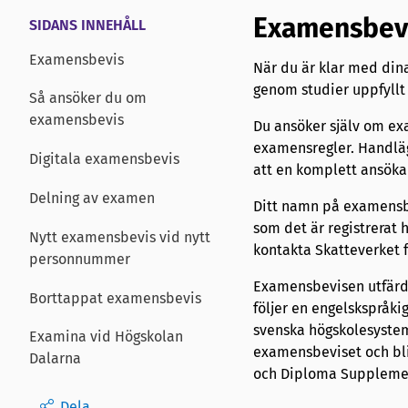
Examensbev
SIDANS INNEHÅLL
Examensbevis
När du är klar med din
genom studier uppfyllt
Så ansöker du om
examensbevis
Du ansöker själv om ex
examensregler. Handlägg
Digitala examensbevis
att en komplett ansöka
Delning av examen
Ditt namn på examensbe
som det är registrerat
Nytt examensbevis vid nytt
kontakta Skatteverket f
personnummer
Examensbevisen utfärd
Borttappat examensbevis
följer en engelskspråk
svenska högskolesyste
Examina vid Högskolan
examensbeviset och bli
Dalarna
och Diploma Supplement
Dela