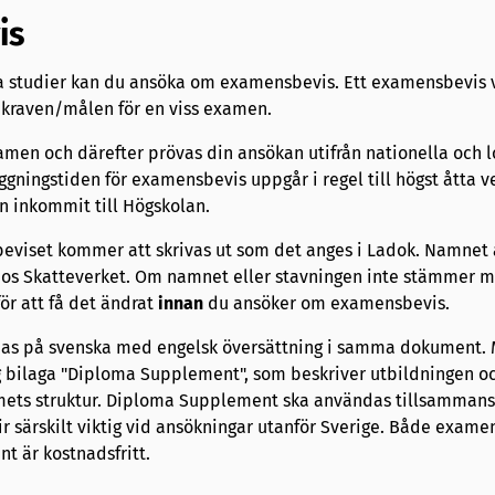
is
a studier kan du ansöka om examensbevis. Ett examensbevis v
 kraven/målen för en viss examen.
amen och därefter prövas din ansökan utifrån nationella och l
ningstiden för examensbevis uppgår i regel till högst åtta v
n inkommit till Högskolan.
viset kommer att skrivas ut som det anges i Ladok. Namnet 
 hos Skatteverket. Om namnet eller stavningen inte stämmer 
ör att få det ändrat
innan
du ansöker om examensbevis.
as på svenska med engelsk översättning i samma dokument. 
ig bilaga "Diploma Supplement", som beskriver utbildningen o
mets struktur. Diploma Supplement ska användas tillsamman
r särskilt viktig vid ansökningar utanför Sverige. Både exame
 är kostnadsfritt.