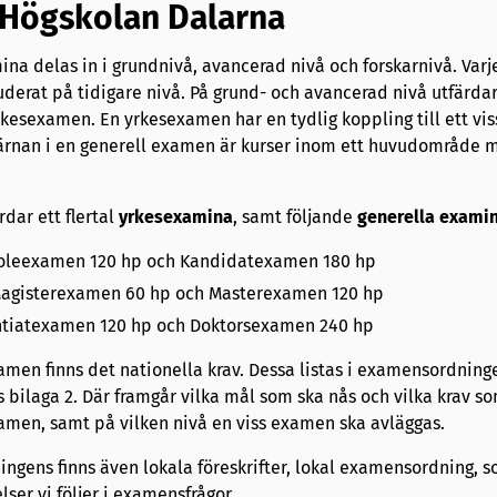
 Högskolan Dalarna
ina delas in i grundnivå, avancerad nivå och forskarnivå. Varj
uderat på tidigare nivå. På grund- och avancerad nivå utfärda
esexamen. En yrkesexamen har en tydlig koppling till ett vis
rnan i en generell examen är kurser inom ett huvudområde 
dar ett flertal
yrkesexamina
, samt följande
generella
exami
koleexamen 120 hp och Kandidatexamen 180 hp
Magisterexamen 60 hp och Masterexamen 120 hp
entiatexamen 120 hp och Doktorsexamen 240 hp
men finns det nationella krav. Dessa listas i examens­ordning
 bilaga 2. Där framgår vilka mål som ska nås och vilka krav s
xamen, samt på vilken nivå en viss examen ska avläggas.
ngens finns även lokala föreskrifter, lokal examensordning, 
er vi följer i examensfrågor.