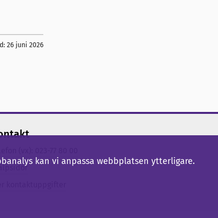
d:
26 juni 2026
ontakt
lefon (vx): 023-77 80 00
bbanalys kan vi anpassa webbplatsen ytterligare.
älpsidor
er kontaktuppgifter