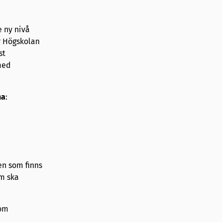
e ny nivå
r Högskolan
st
med
na
:
en som finns
om ska
som