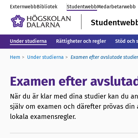
Externwebb
Bibliotek
Studentwebb
Medarbetarwebb
Studentweb
Under studierna
Rättigheter och regler
Stöd och 
Hem
Under studierna
Examen efter avslutade studie
Examen efter avslutad
När du är klar med dina studier kan du 
själv om examen och därefter prövas din 
lokala examensregler.