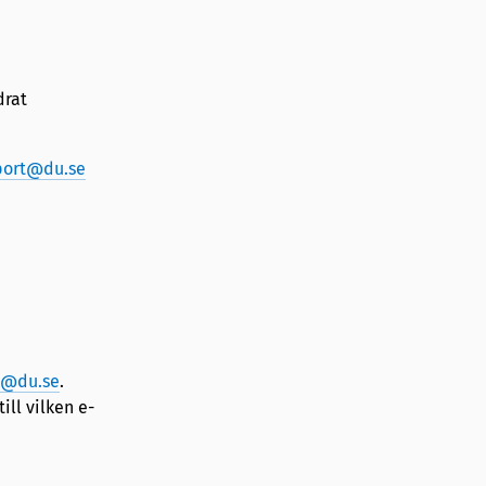
drat
port@du.se
t@du.se
.
ll vilken e-