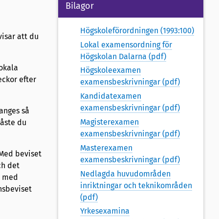
Bilagor
Högskoleförordningen (1993:100)
isar att du
Lokal examensordning för
Högskolan Dalarna (pdf)
okala
Högskoleexamen
eckor efter
examensbeskrivningar (pdf)
Kandidatexamen
examensbeskrivningar (pdf)
anges så
Magisterexamen
måste du
examensbeskrivningar (pdf)
Masterexamen
Med beviset
examensbeskrivningar (pdf)
ch det
Nedlagda huvudområden
s med
inriktningar och teknikområden
nsbeviset
(pdf)
Yrkesexamina