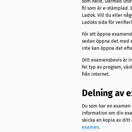
som helst. Därmed undv
fil som är e-stämplad.
Ladok. Vill du eller n
Ladoks sida för verifier
För att öppna examensbe
sedan öppna det med en
inte kan öppna det efte
Ditt examensbevis är i
fel typ av program, vän
från internet.
Delning av 
Du som har en examen ut
information om din exam
skicka en kopia av dit
examen
.