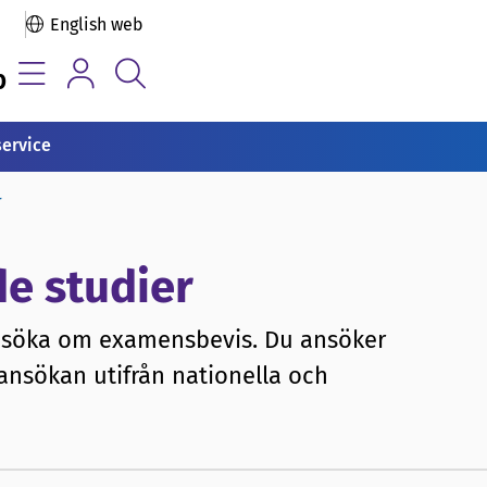
English web
b
service
r
e studier
ansöka om examensbevis. Du ansöker
ansökan utifrån nationella och