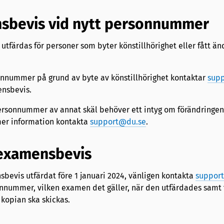
sbevis vid nytt personnummer
tfärdas för personer som byter könstillhörighet eller fått än
onnummer på grund av byte av könstillhörighet kontaktar
sup
ensbevis.
personnummer av annat skäl behöver ett intyg om förändringen
 mer information kontakta
support@du.se
.
examensbevis
bevis utfärdat före 1 januari 2024, vänligen kontakta
suppor
ummer, vilken examen det gäller, när den utfärdades samt ti
kopian ska skickas.