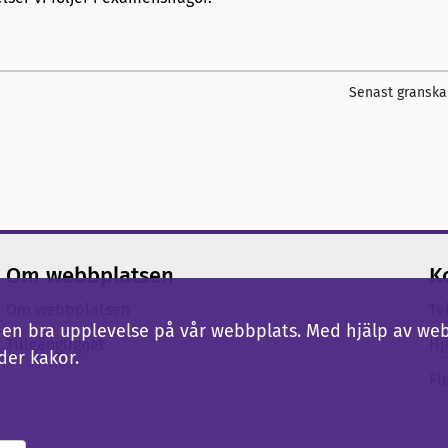
Senast granska
Om webbplatsen
K
Om webbplatsen
Te
ig en bra upplevelse på vår webbplats. Med hjälp av we
Tillgänglighet
Hj
der kakor.
Fl