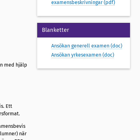
examensbeskrivningar (pdf)
Blanketter
Ansökan generell examen (doc)
Ansökan yrkesexamen (doc)
in med hjälp
s. Ett
rsformat.
xamensbevis
alumner) när