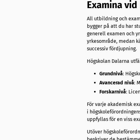
Examina vid
All utbildning och exam
bygger på att du har st
generell examen och yrk
yrkesområde, medan kä
successiv fördjupning.
Högskolan Dalarna utfär
Grundnivå
: Högs
Avancerad
nivå
: 
Forskarnivå
: Lic
För varje akademisk exa
i högskoleförordningens
uppfyllas för en viss e
Utöver högskoleförordni
beskriver de bestämmels