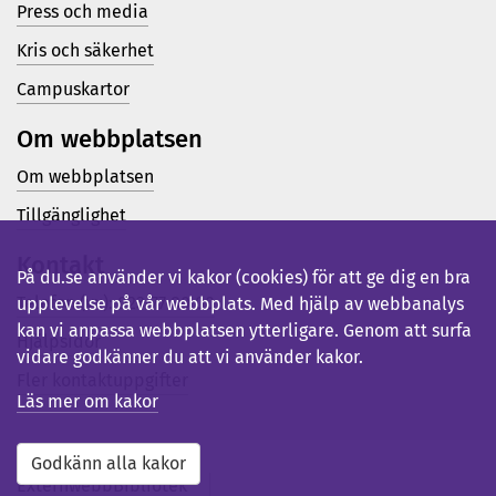
Press och media
Kris och säkerhet
Campuskartor
Om webbplatsen
Om webbplatsen
Tillgänglighet
Kontakt
På du.se använder vi kakor (cookies) för att ge dig en bra
Telefon (vx): 023-77 80 00
upplevelse på vår webbplats. Med hjälp av webbanalys
kan vi anpassa webbplatsen ytterligare. Genom att surfa
Hjälpsidor
vidare godkänner du att vi använder kakor.
Fler kontaktuppgifter
Läs mer om kakor
Godkänn alla kakor
Externwebb
Bibliotek