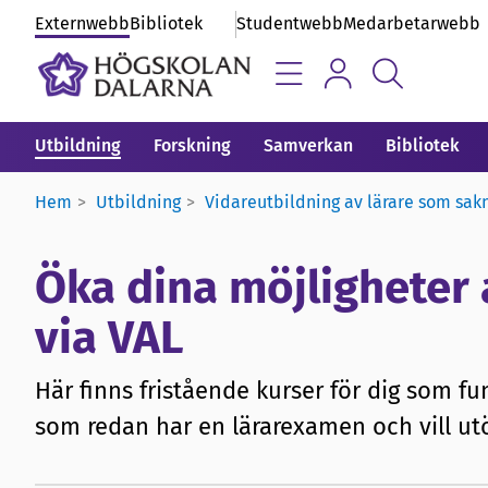
Externwebb
Bibliotek
Studentwebb
Medarbetarwebb
Utbildning
Forskning
Samverkan
Bibliotek
Hem
Utbildning
Vidareutbildning av lärare som sak
Öka dina möjligheter a
via VAL
Här finns fristående kurser för dig som fun
som redan har en lärarexamen och vill ut