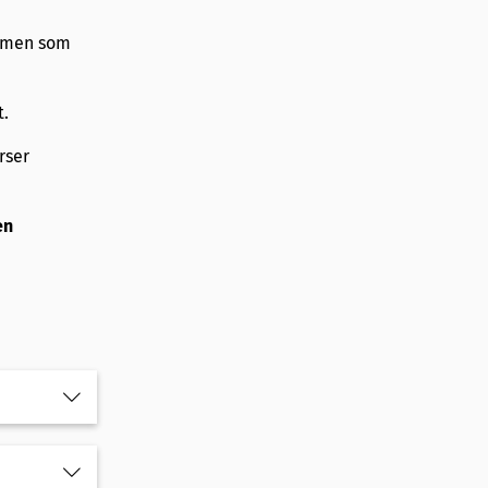
xamen som
t.
rser
en