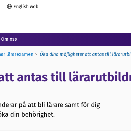
English web
Om oss
nar lärarexamen
Öka dina möjligheter att antas till lärarutb
tt antas till lärarutbil
derar på att bli lärare samt för dig
öka din behörighet.