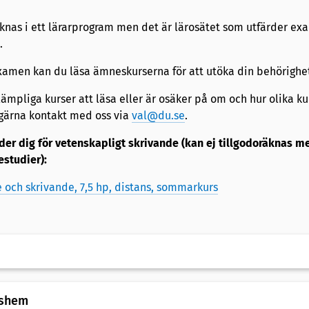
äknas i ett lärarprogram men det är lärosätet som utfärder e
.
xamen kan du läsa ämneskurserna för att utöka din behörighe
lämpliga kurser att läsa eller är osäker på om och hur olika ku
 gärna kontakt med oss via
val@du.se
.
der dig för vetenskapligt skrivande (kan ej tillgodoräknas m
estudier):
 och skrivande, 7,5 hp, distans, sommarkurs
dshem