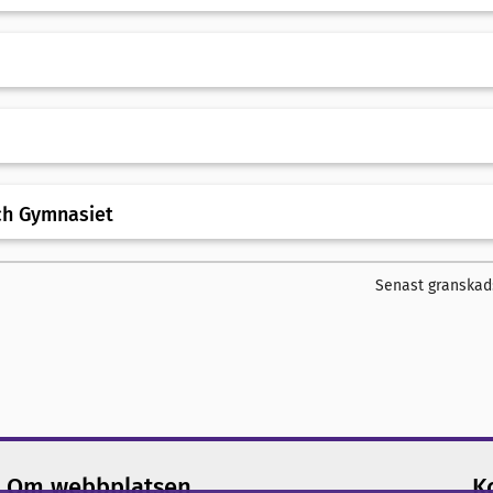
ch Gymnasiet
Senast granskad
Om webbplatsen
K