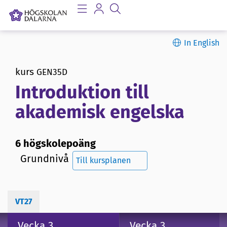
In English
kurs
GEN35D
Introduktion till
akademisk engelska
6 högskolepoäng
Grundnivå
Till kursplanen
VT27
Vecka 3
Vecka 3