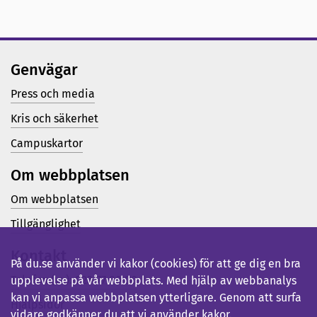
Genvägar
Press och media
Kris och säkerhet
Campuskartor
Om webbplatsen
Om webbplatsen
Tillgänglighet
Kontakt
På du.se använder vi kakor (cookies) för att ge dig en bra
Telefon (vx): 023-77 80 00
upplevelse på vår webbplats. Med hjälp av webbanalys
kan vi anpassa webbplatsen ytterligare. Genom att surfa
Hjälpsidor
vidare godkänner du att vi använder kakor.