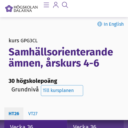
In English
kurs
GPG3CL
Samhällsorienterande
ämnen, årskurs 4-6
30 högskolepoäng
Grundnivå
Till kursplanen
HT26
VT27
Vecka 36
Vecka 36