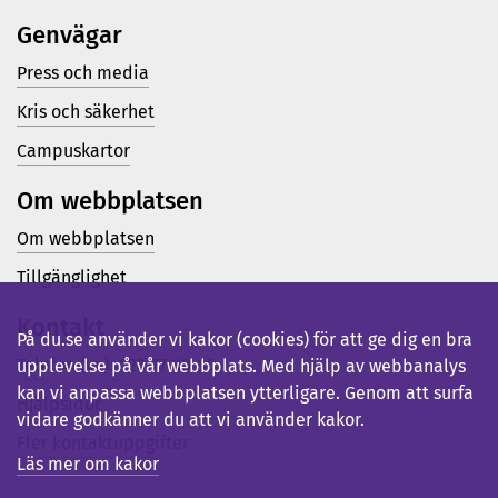
Genvägar
Press och media
Kris och säkerhet
Campuskartor
Om webbplatsen
Om webbplatsen
Tillgänglighet
Kontakt
På du.se använder vi kakor (cookies) för att ge dig en bra
Telefon (vx): 023-77 80 00
upplevelse på vår webbplats. Med hjälp av webbanalys
kan vi anpassa webbplatsen ytterligare. Genom att surfa
Hjälpsidor
vidare godkänner du att vi använder kakor.
Fler kontaktuppgifter
Läs mer om kakor