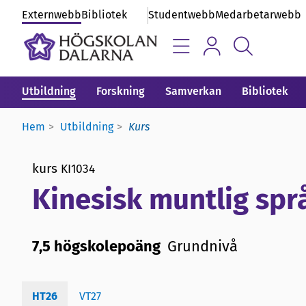
Externwebb
Bibliotek
Studentwebb
Medarbetarwebb
Utbildning
Forskning
Samverkan
Bibliotek
Hem
Utbildning
Kurs
kurs
KI1034
Kinesisk muntlig språ
7,5 högskolepoäng
Grundnivå
HT26
VT27