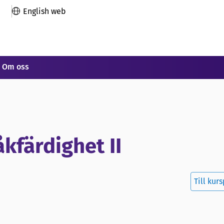
English web
Om oss
kfärdighet II
Till kur