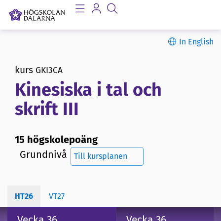
In English
kurs
GKI3CA
Kinesiska i tal och
skrift III
15 högskolepoäng
Grundnivå
Till kursplanen
HT26
VT27
Vecka 36
Vecka 36