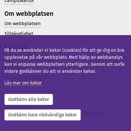
Campuskartor
Om webbplatsen
Om webbplatsen
Tillgänglighet
Kontakt
På du.se använder vi kakor (cookies) för att ge dig en bra
Telefon (vx): 023-77 80 00
upplevelse på vår webbplats. Med hjälp av webbanalys
kan vi anpassa webbplatsen ytterligare. Genom att surfa
Hjälpsidor
vidare godkänner du att vi använder kakor.
Fler kontaktuppgifter
Läs mer om kakor
Godkänn alla kakor
Externwebb
Bibliotek
Studentwebb
Medarbetarwebb
English web
Godkänn bara nödvändiga kakor