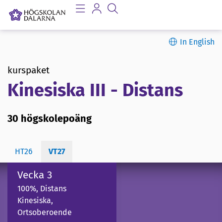
In English
kurspaket
Kinesiska III - Distans
30 högskolepoäng
HT26
VT27
Vecka 3
100%, Distans
Kinesiska,
Ortsoberoende