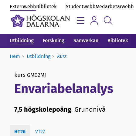
Externwebb
Bibliotek
Studentwebb
Medarbetarwebb
Utbildning
Forskning
Samverkan
Bibliotek
Hem
Utbildning
Kurs
kurs
GMD2MJ
Envariabelanalys
7,5 högskolepoäng
Grundnivå
HT26
VT27