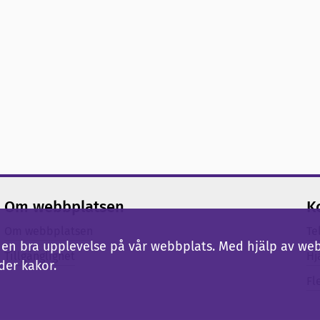
Om webbplatsen
K
Om webbplatsen
Te
ig en bra upplevelse på vår webbplats. Med hjälp av we
Tillgänglighet
Hj
der kakor.
Fl