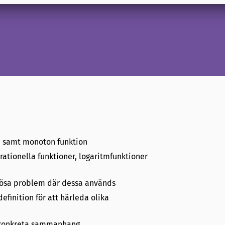
on samt monoton funktion
ationella funktioner, logaritmfunktioner
lösa problem där dessa används
finition för att härleda olika
a konkreta sammanhang