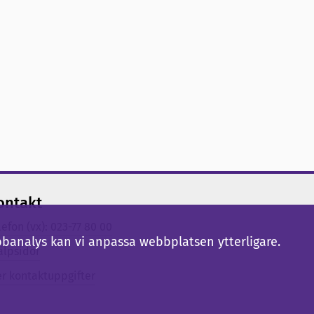
ontakt
lefon (vx): 023-77 80 00
bbanalys kan vi anpassa webbplatsen ytterligare.
älpsidor
er kontaktuppgifter