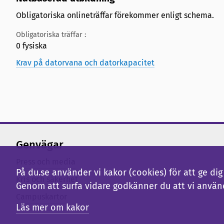
Obligatoriska onlineträffar förekommer enligt schema.
Obligatoriska träffar :
0 fysiska
Krav på datorvana och datorkapacitet
Genvägar
Press och media
På du.se använder vi kakor (cookies) för att ge d
Kris och säkerhet
Genom att surfa vidare godkänner du att vi använ
Campuskartor
Läs mer om kakor