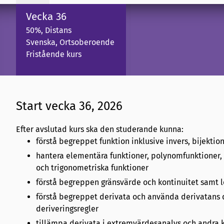
Vecka 36
50%, Distans
Svenska, Ortsoberoende
Fristående kurs
Start vecka 36, 2026
Efter avslutad kurs ska den studerande kunna:
förstå begreppet funktion inklusive invers, bijekti
hantera elementära funktioner, polynomfunktioner, r
och trigonometriska funktioner
förstå begreppen gränsvärde och kontinuitet samt 
förstå begreppet derivata och använda derivatans de
deriveringsregler
tillämpa derivata i extremvärdesanalys och andr