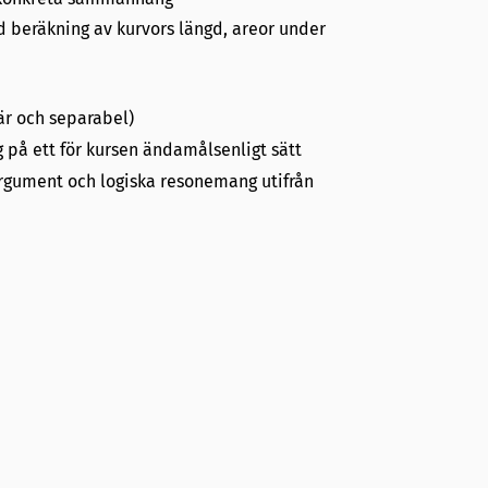
d beräkning av kurvors längd, areor under
jär och separabel)
 på ett för kursen ändamålsenligt sätt
rgument och logiska resonemang utifrån