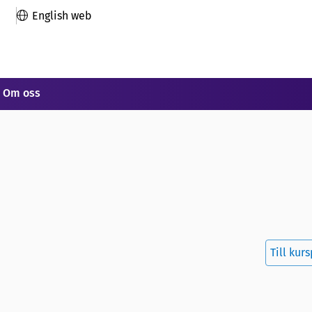
English web
Om oss
Till kur