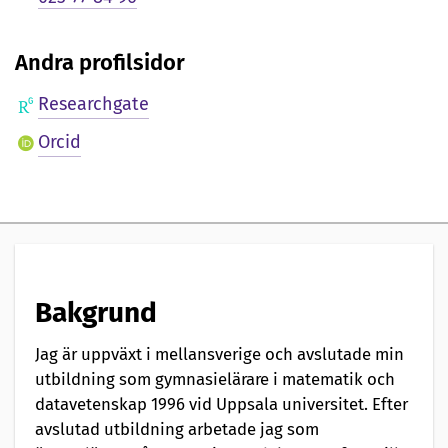
e
n
Andra profilsidor
t
Researchgate
a
Orcid
t
i
o
n
Bakgrund
a
v
Jag är uppväxt i mellansverige och avslutade min
utbildning som gymnasielärare i matematik och
datavetenskap 1996 vid Uppsala universitet. Efter
avslutad utbildning arbetade jag som