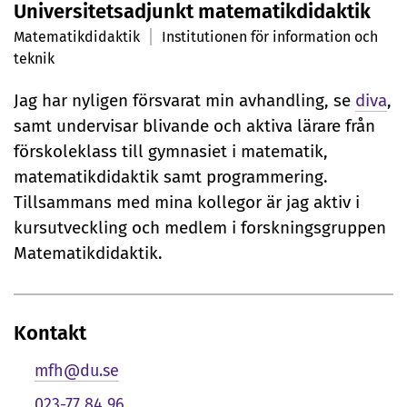
Universitetsadjunkt matematikdidaktik
r
Matematikdidaktik
Institutionen för information och
s
teknik
o
Jag har nyligen försvarat min avhandling, se
diva
,
samt undervisar blivande och aktiva lärare från
n
förskoleklass till gymnasiet i matematik,
l
matematikdidaktik samt programmering.
i
Tillsammans med mina kollegor är jag aktiv i
kursutveckling och medlem i forskningsgruppen
g
Matematikdidaktik.
p
r
Kontakt
e
mfh@du.se
s
023-77 84 96