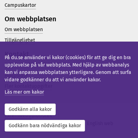
Campuskartor
Om webbplatsen
Om webbplatsen
Tillgänglighet
Kontakt
På du.se använder vi kakor (cookies) för att ge dig en bra
Telefon (vx): 023-77 80 00
upplevelse på vår webbplats. Med hjälp av webbanalys
kan vi anpassa webbplatsen ytterligare. Genom att surfa
Hjälpsidor
vidare godkänner du att vi använder kakor.
Fler kontaktuppgifter
Läs mer om kakor
Godkänn alla kakor
Externwebb
Bibliotek
Studentwebb
Medarbetarwebb
English web
Godkänn bara nödvändiga kakor