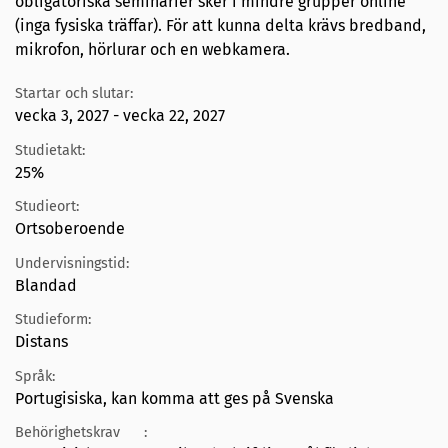
obligatoriska seminarier sker i mindre grupper online
(inga fysiska träffar). För att kunna delta krävs bredband,
mikrofon, hörlurar och en webkamera.
Startar och slutar:
vecka 3, 2027 - vecka 22, 2027
Studietakt:
25%
Studieort:
Ortsoberoende
Undervisningstid:
Blandad
Studieform:
Distans
Språk:
Portugisiska, kan komma att ges på Svenska
Behörighetskrav
: