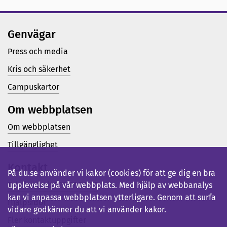
Genvägar
Press och media
Kris och säkerhet
Campuskartor
Om webbplatsen
Om webbplatsen
Tillgänglighet
Kontakt
På du.se använder vi kakor (cookies) för att ge dig en bra
Telefon (vx): 023-77 80 00
upplevelse på vår webbplats. Med hjälp av webbanalys
kan vi anpassa webbplatsen ytterligare. Genom att surfa
Hjälpsidor
vidare godkänner du att vi använder kakor.
Fler kontaktuppgifter