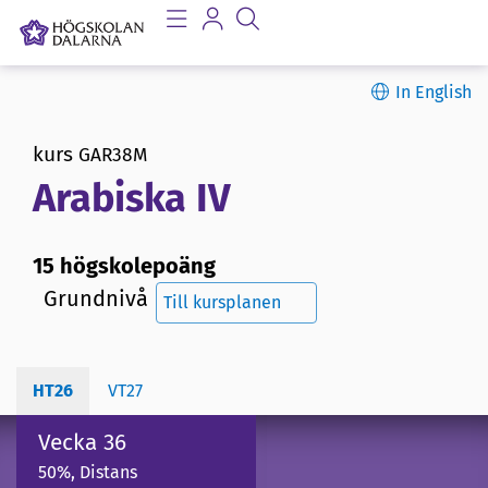
In English
kurs
GAR38M
Arabiska IV
15 högskolepoäng
Grundnivå
Till kursplanen
HT26
VT27
Vecka 36
50%, Distans