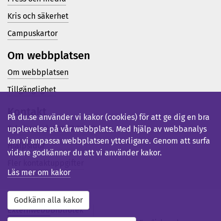
Kris och säkerhet
Campuskartor
Om webbplatsen
Om webbplatsen
Tillgänglighet
Kontakt
På du.se använder vi kakor (cookies) för att ge dig en bra
Telefon (vx): 023-77 80 00
upplevelse på vår webbplats. Med hjälp av webbanalys
kan vi anpassa webbplatsen ytterligare. Genom att surfa
Hjälpsidor
vidare godkänner du att vi använder kakor.
Fler kontaktuppgifter
Läs mer om kakor
Godkänn alla kakor
Externwebb
Bibliotek