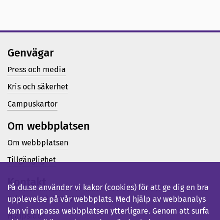
Genvägar
Press och media
Kris och säkerhet
Campuskartor
Om webbplatsen
Om webbplatsen
Tillgänglighet
Kontakt
På du.se använder vi kakor (cookies) för att ge dig en bra
Telefon (vx): 023-77 80 00
upplevelse på vår webbplats. Med hjälp av webbanalys
kan vi anpassa webbplatsen ytterligare. Genom att surfa
Hjälpsidor