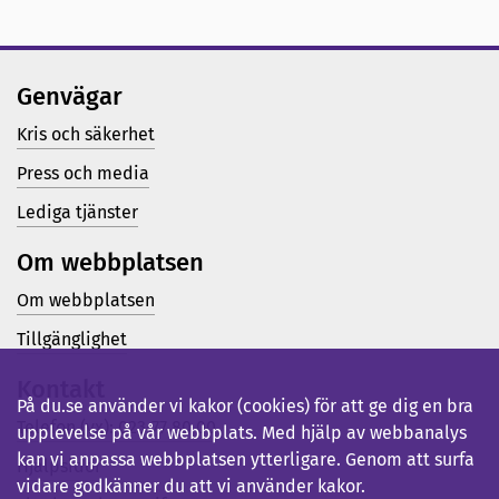
Genvägar
Kris och säkerhet
Press och media
Lediga tjänster
Om webbplatsen
Om webbplatsen
Tillgänglighet
Kontakt
På du.se använder vi kakor (cookies) för att ge dig en bra
Telefon (vx): 023-77 80 00
upplevelse på vår webbplats. Med hjälp av webbanalys
kan vi anpassa webbplatsen ytterligare. Genom att surfa
Hjälpsidor
vidare godkänner du att vi använder kakor.