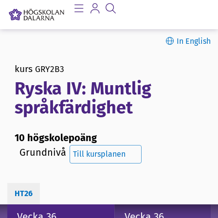
In English
kurs
GRY2B3
Ryska IV: Muntlig
språkfärdighet
10 högskolepoäng
Grundnivå
Till kursplanen
HT26
Vecka 36
Vecka 36