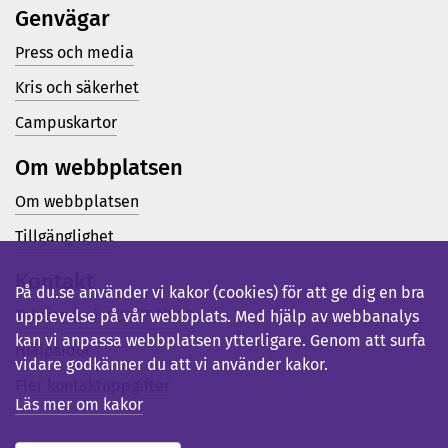
Genvägar
Press och media
Kris och säkerhet
Campuskartor
Om webbplatsen
Om webbplatsen
Tillgänglighet
Kontakt
På du.se använder vi kakor (cookies) för att ge dig en bra
Telefon (vx): 023-77 80 00
upplevelse på vår webbplats. Med hjälp av webbanalys
kan vi anpassa webbplatsen ytterligare. Genom att surfa
Hjälpsidor
vidare godkänner du att vi använder kakor.
Fler kontaktuppgifter
Läs mer om kakor