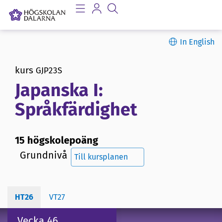
In English
kurs
GJP23S
Japanska I:
Språkfärdighet
15 högskolepoäng
Grundnivå
Till kursplanen
HT26
VT27
Vecka 46