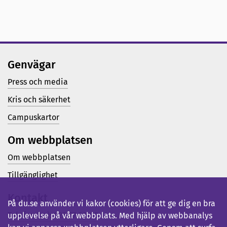
Genvägar
Press och media
Kris och säkerhet
Campuskartor
Om webbplatsen
Om webbplatsen
Tillgänglighet
Kontakt
På du.se använder vi kakor (cookies) för att ge dig en bra
Telefon (vx): 023-77 80 00
upplevelse på vår webbplats. Med hjälp av webbanalys