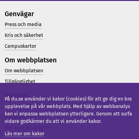
Genvägar
Press och media
Kris och säkerhet
Campuskartor
Om webbplatsen
Om webbplatsen
Tillgänglighet
Kontakt
På du.se använder vi kakor (cookies) för att ge dig en bra
Telefon (vx): 023-77 80 00
upplevelse på vår webbplats. Med hjälp av webbanalys
kan vi anpassa webbplatsen ytterligare. Genom att surfa
Hjälpsidor
vidare godkänner du att vi använder kakor.
Fler kontaktuppgifter
Läs mer om kakor