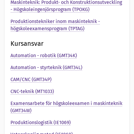
e
Maskinteknik: Produkt- och Konstruktionsutveckling
- Högskoleingenjörsprogram (TPOKG)
n
Produktionstekniker inom maskinteknik -
t
högskoleexamensprogram (TPTAG)
a
Kursansvar
t
Automation - robotik (GMT34K)
i
Automation - styrteknik (GMT34L)
o
CAM/CNC (GMT34P)
n
CNC-teknik (MT1033)
a
Examensarbete för högskoleexamen i maskinteknik
v
(GMT34W)
Produktionslogistik (IE1069)