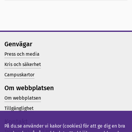
Genvägar
Press och media
Kris och säkerhet
Campuskartor
Om webbplatsen
Om webbplatsen
Tillgänglighet
Kontakt
På du.se använder vi kakor (cookies) för att ge dig en bra
Telefon (vx): 023-77 80 00