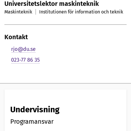
Universitetslektor maskinteknik
r
Maskinteknik
Institutionen för information och teknik
s
o
Kontakt
n
rjo@du.se
l
023-77 86 35
i
g
p
r
Undervisning
e
s
Programansvar