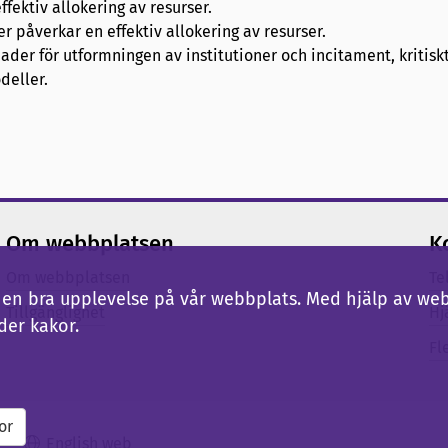
fektiv allokering av resurser.
er påverkar en effektiv allokering av resurser.
nader för utformningen av institutioner och incitament, kritiskt
deller.
Om webbplatsen
K
Om webbplatsen
Te
ig en bra upplevelse på vår webbplats. Med hjälp av we
Tillgänglighet
Hj
der kakor.
Fl
or
English web