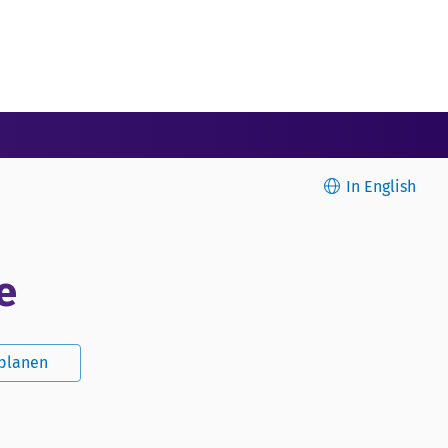
In English
e
splanen