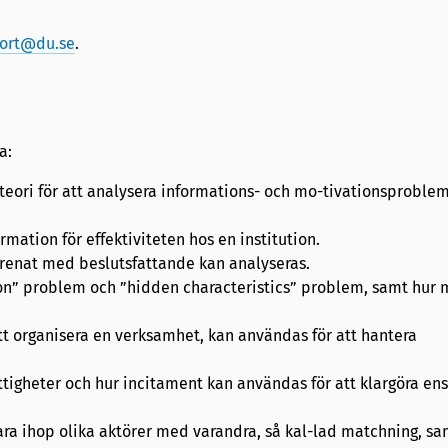
ort@du.se
.
a:
eori för att analysera informations- och mo-tivationsproblem 
mation för effektiviteten hos en institution.
förenat med beslutsfattande kan analyseras.
ion” problem och ”hidden characteristics” problem, samt hur
 att organisera en verksamhet, kan användas för att hantera
tigheter och hur incitament kan användas för att klargöra ens
 para ihop olika aktörer med varandra, så kal-lad matchning, sa