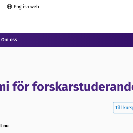
English web
Om oss
i för forskarstuderand
Till kur
st nu