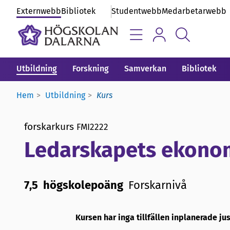
Externwebb
Bibliotek
Studentwebb
Medarbetarwebb
Utbildning
Forskning
Samverkan
Bibliotek
Hem
Utbildning
Kurs
forskarkurs
FMI2222
Ledarskapets ekonom
7,5 högskolepoäng
Forskarnivå
Kursen har inga tillfällen inplanerade ju