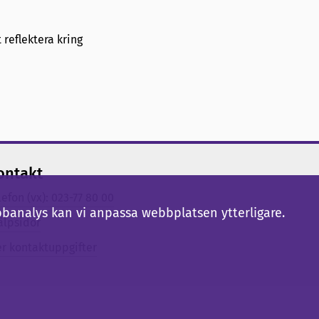
 reflektera kring
ontakt
lefon (vx): 023-77 80 00
bbanalys kan vi anpassa webbplatsen ytterligare.
älpsidor
er kontaktuppgifter