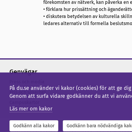
förekomsten av nätverk, kan påverka en ef
• förklara hur prissättning och äganderätt
• diskutera betydelsen av kulturella skill
ledares alternativ till formella beslutsmo
Genvägar
Press och media
På du.se använder vi kakor (cookies) för att ge d
Kris och säkerhet
Genom att surfa vidare godkänner du att vi använ
Campuskartor
Läs mer om kakor
Godkänn alla kakor
Godkänn bara nödvändiga kak
Externwebb
Bibliotek
Studentwebb
Medarbetarwebb