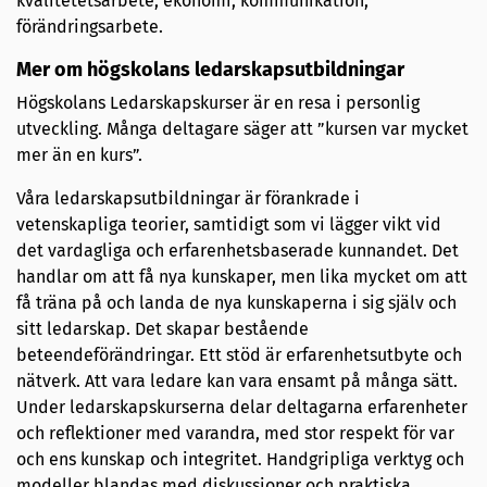
kvalitetetsarbete, ekonomi, kommunikation,
förändringsarbete.
Mer om högskolans ledarskapsutbildningar
Högskolans Ledarskapskurser är en resa i personlig
utveckling. Många deltagare säger att ”kursen var mycket
mer än en kurs”.
Våra ledarskapsutbildningar är förankrade i
vetenskapliga teorier, samtidigt som vi lägger vikt vid
det vardagliga och erfarenhetsbaserade kunnandet. Det
handlar om att få nya kunskaper, men lika mycket om att
få träna på och landa de nya kunskaperna i sig själv och
sitt ledarskap. Det skapar bestående
beteendeförändringar. Ett stöd är erfarenhetsutbyte och
nätverk. Att vara ledare kan vara ensamt på många sätt.
Under ledarskapskurserna delar deltagarna erfarenheter
och reflektioner med varandra, med stor respekt för var
och ens kunskap och integritet. Handgripliga verktyg och
modeller blandas med diskussioner och praktiska