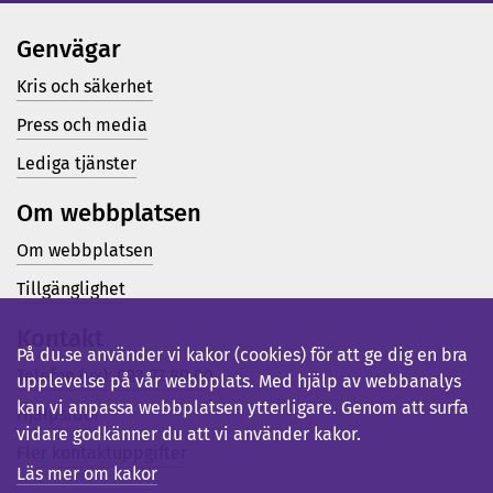
Genvägar
Kris och säkerhet
Press och media
Lediga tjänster
Om webbplatsen
Om webbplatsen
Tillgänglighet
Kontakt
På du.se använder vi kakor (cookies) för att ge dig en bra
Telefon (vx): 023-77 80 00
upplevelse på vår webbplats. Med hjälp av webbanalys
kan vi anpassa webbplatsen ytterligare. Genom att surfa
Hjälpsidor
vidare godkänner du att vi använder kakor.
Fler kontaktuppgifter
Läs mer om kakor