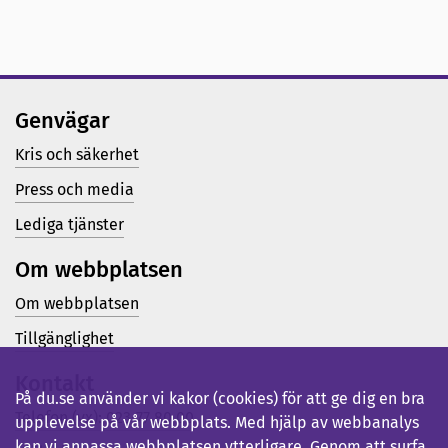
Genvägar
Kris och säkerhet
Press och media
Lediga tjänster
Om webbplatsen
Om webbplatsen
Tillgänglighet
Kontakt
På du.se använder vi kakor (cookies) för att ge dig en bra
Telefon (vx): 023-77 80 00
upplevelse på vår webbplats. Med hjälp av webbanalys
kan vi anpassa webbplatsen ytterligare. Genom att surfa