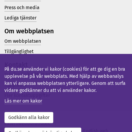
Press och media
Lediga tjänster
Om webbplatsen
Om webbplatsen
Tillgänglighet
Kontakt
På du.se använder vi kakor (cookies) för att ge dig en bra
Telefon (vx): 023-77 80 00
upplevelse på vår webbplats. Med hjälp av webbanalys
kan vi anpassa webbplatsen ytterligare. Genom att surfa
Hjälpsidor
vidare godkänner du att vi använder kakor.
Fler kontaktuppgifter
Läs mer om kakor
Godkänn alla kakor
Externwebb
Bibliotek
Studentwebb
Medarbetarwebb
English web