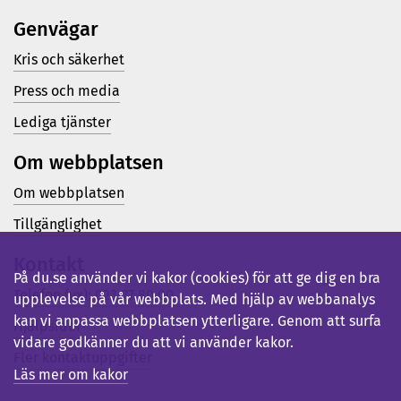
Genvägar
Kris och säkerhet
Press och media
Lediga tjänster
Om webbplatsen
Om webbplatsen
Tillgänglighet
Kontakt
På du.se använder vi kakor (cookies) för att ge dig en bra
Telefon (vx): 023-77 80 00
upplevelse på vår webbplats. Med hjälp av webbanalys
kan vi anpassa webbplatsen ytterligare. Genom att surfa
Hjälpsidor
vidare godkänner du att vi använder kakor.
Fler kontaktuppgifter
Läs mer om kakor