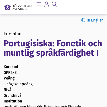
In English
kursplan
Portugisiska: Fonetik och
muntlig språkfärdighet I
Kurskod
GPR2XS
Poäng
5 högskolepoäng
Nivå
Grundnivå
Institution
Institutionen för språk, litteratur och lärande