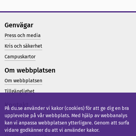
Genvägar
Press och media
Kris och säkerhet
Campuskartor
Om webbplatsen
Om webbplatsen
Tillgänglighet
Kontakt
På du.se använder vi kakor (cookies) för att ge dig en bra
Telefon (vx): 023-77 80 00
upplevelse på vår webbplats. Med hjälp av webbanalys
kan vi anpassa webbplatsen ytterligare. Genom att surfa
Hjälpsidor
vidare godkänner du att vi använder kakor.