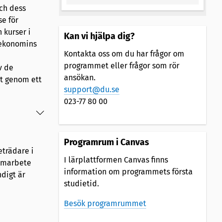
ch dess
e för
 kurser i
Kan vi hjälpa dig?
sekonomins
Kontakta oss om du har frågor om
programmet eller frågor som rör
v de
ansökan.
t genom ett
support@du.se
023-77 80 00
Programrum i Canvas
trädare i
I lärplattformen Canvas finns
samarbete
information om programmets första
digt är
studietid.
Besök programrummet