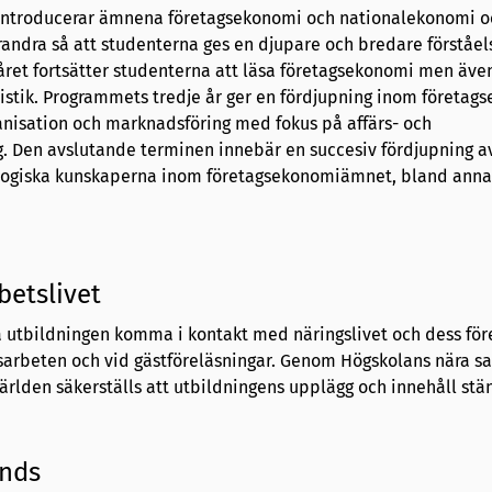
 introducerar ämnena företagsekonomi och nationalekonomi o
andra så att studenterna ges en djupare och bredare förståels
ret fortsätter studenterna att läsa företagsekonomi men även
tistik. Programmets tredje år ger en fördjupning inom företag
isation och marknadsföring med fokus på affärs- och
g. Den avslutande terminen innebär en succesiv fördjupning a
logiska kunskaperna inom företagsekonomiämnet, bland anna
betslivet
tbildningen komma i kontakt med näringslivet och dess före
sarbeten och vid gästföreläsningar. Genom Högskolans nära 
rlden säkerställs att utbildningens upplägg och innehåll stän
ands