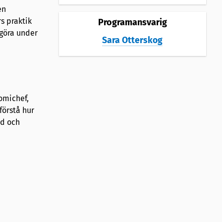
en
s praktik
Programansvarig
göra under
Sara Otterskog
omichef,
förstå hur
ed och