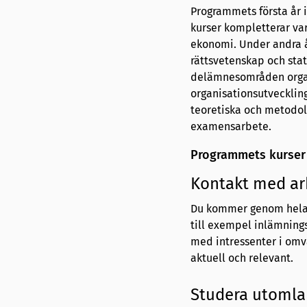
Programmets första år
kurser kompletterar var
ekonomi. Under andra å
rättsvetenskap och sta
delämnesområden organ
organisationsutvecklin
teoretiska och metodo
examensarbete.
Programmets kurser
Kontakt med ar
Du kommer genom hela u
till exempel inlämning
med intressenter i omvä
aktuell och relevant.
Studera utoml