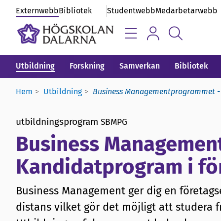
Externwebb
Bibliotek
Studentwebb
Medarbetarwebb
Utbildning
Forskning
Samverkan
Bibliotek
Hem
Utbildning
Business Managementprogrammet - 
utbildningsprogram
SBMPG
Business Managemen
Kandidatprogram i f
Business Management ger dig en företags
distans vilket gör det möjligt att studera 