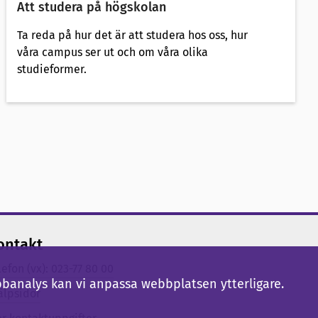
Att studera på högskolan
Ta reda på hur det är att studera hos oss, hur
våra campus ser ut och om våra olika
studieformer.
ontakt
lefon (vx): 023-77 80 00
bbanalys kan vi anpassa webbplatsen ytterligare.
älpsidor