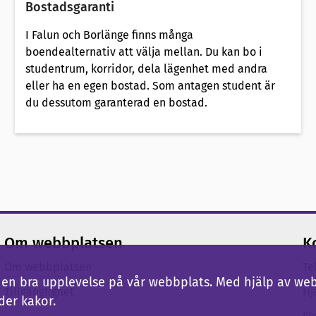
Bostadsgaranti
I Falun och Borlänge finns många
boendealternativ att välja mellan. Du kan bo i
studentrum, korridor, dela lägenhet med andra
eller ha en egen bostad. Som antagen student är
du dessutom garanterad en bostad.
Om webbplatsen
K
Om webbplatsen
Te
ig en bra upplevelse på vår webbplats. Med hjälp av we
Tillgänglighet
Hj
der kakor.