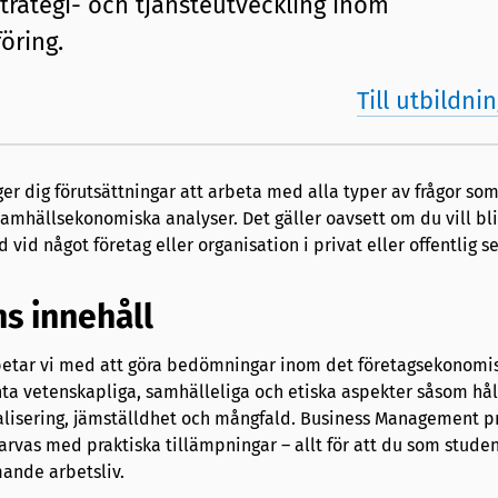
trategi- och tjänsteutveckling inom
öring.
Till utbildn
 dig förutsättningar att arbeta med alla typer av frågor som
amhällsekonomiska analyser. Det gäller oavsett om du vill bl
d vid något företag eller organisation i privat eller offentlig se
s innehåll
betar vi med att göra bedömningar inom det företagsekonomi
nta vetenskapliga, samhälleliga och etiska aspekter såsom hål
nalisering, jämställdhet och mångfald. Business Management pr
arvas med praktiska tillämpningar – allt för att du som studen
ande arbetsliv.