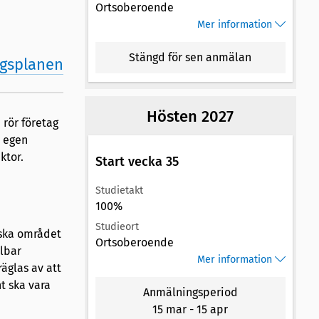
Ortsoberoende
Mer information
Stängd för sen anmälan
ingsplanen
Hösten 2027
 rör företag
i egen
ktor.
Start vecka 35
Studietakt
100%
Studieort
ska området
Ortsoberoende
lbar
Mer information
äglas av att
t ska vara
Anmälningsperiod
15 mar
-
15 apr