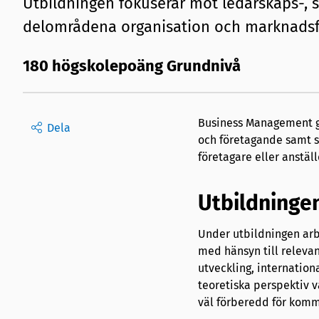
Utbildningen fokuserar mot ledarskaps-, s
delområdena organisation och marknadsf
180 högskolepoäng Grundnivå
Business Management ger
Dela
och företagande samt s
företagare eller anställ
Utbildningen
Under utbildningen ar
med hänsyn till releva
utveckling, internatio
teoretiska perspektiv v
väl förberedd för komm