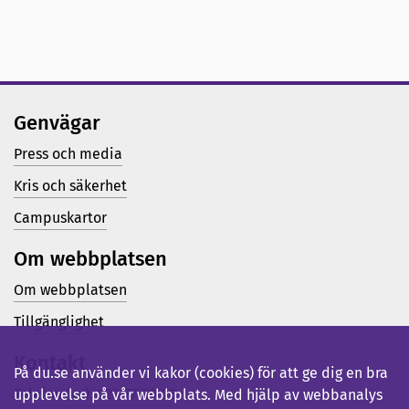
Genvägar
Press och media
Kris och säkerhet
Campuskartor
Om webbplatsen
Om webbplatsen
Tillgänglighet
Kontakt
På du.se använder vi kakor (cookies) för att ge dig en bra
Telefon (vx): 023-77 80 00
upplevelse på vår webbplats. Med hjälp av webbanalys