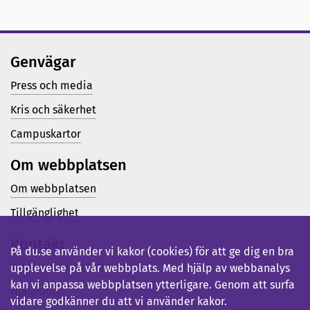
Genvägar
Press och media
Kris och säkerhet
Campuskartor
Om webbplatsen
Om webbplatsen
Tillgänglighet
Kontakt
På du.se använder vi kakor (cookies) för att ge dig en bra
Telefon (vx): 023-77 80 00
upplevelse på vår webbplats. Med hjälp av webbanalys
kan vi anpassa webbplatsen ytterligare. Genom att surfa
Hjälpsidor
vidare godkänner du att vi använder kakor.