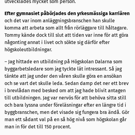
utvecklades mycket som person.
Efter gymnasiet påbörjades den yrkesmässiga karriären
och det var inom anläggningsbranschen han skulle
komma att arbeta som allt från rörläggare till håltagare.
Tommy kände dock till slut att tiden var inne för att göra
någonting annat i livet och sökte sig därför efter
högskoleutbildningar.
– Jag hittade en utbildning på Högskolan Dalarna som
byggarbetsledare som jag tyckte lät intressant. Så jag
tänkte att jag under den våren skulle göra en ansökan
och se vart det skulle leda. Sedan damp det ner ett brev
i brevlådan med besked om att jag hade blivit antagen
till utbildningen. Jag var nervös för att behöva sitta still
och bara lyssna under föreläsningar efter en längre tid i
byggbranschen, men det visade sig fungera bra ändå. Gör
man ett sådant val på en så hög nivå som högskolan går
man in för det till 150 procent.