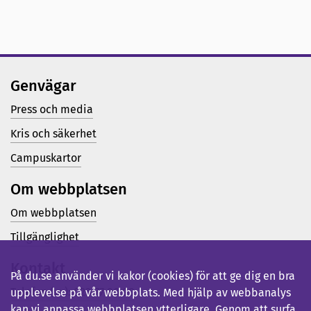
Genvägar
Press och media
Kris och säkerhet
Campuskartor
Om webbplatsen
Om webbplatsen
Tillgänglighet
Kontakt
På du.se använder vi kakor (cookies) för att ge dig en bra
Telefon (vx): 023-77 80 00
upplevelse på vår webbplats. Med hjälp av webbanalys
kan vi anpassa webbplatsen ytterligare. Genom att surfa