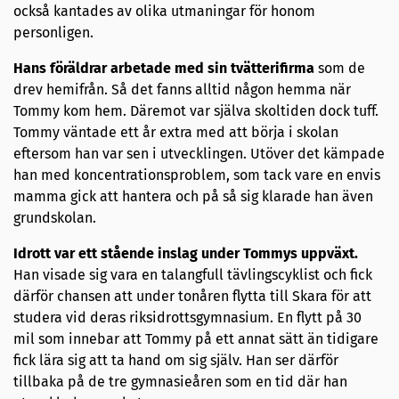
också kantades av olika utmaningar för honom
personligen.
Hans föräldrar arbetade med sin tvätterifirma
som de
drev hemifrån. Så det fanns alltid någon hemma när
Tommy kom hem. Däremot var själva skoltiden dock tuff.
Tommy väntade ett år extra med att börja i skolan
eftersom han var sen i utvecklingen. Utöver det kämpade
han med koncentrationsproblem, som tack vare en envis
mamma gick att hantera och på så sig klarade han även
grundskolan.
Idrott var ett stående inslag under Tommys uppväxt.
Han visade sig vara en talangfull tävlingscyklist och fick
därför chansen att under tonåren flytta till Skara för att
studera vid deras riksidrottsgymnasium. En flytt på 30
mil som innebar att Tommy på ett annat sätt än tidigare
fick lära sig att ta hand om sig själv. Han ser därför
tillbaka på de tre gymnasieåren som en tid där han