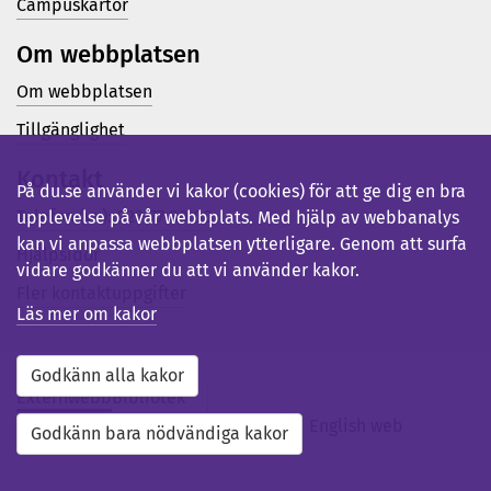
Campuskartor
Om webbplatsen
Om webbplatsen
Tillgänglighet
Kontakt
På du.se använder vi kakor (cookies) för att ge dig en bra
Telefon (vx): 023-77 80 00
upplevelse på vår webbplats. Med hjälp av webbanalys
kan vi anpassa webbplatsen ytterligare. Genom att surfa
Hjälpsidor
vidare godkänner du att vi använder kakor.
Fler kontaktuppgifter
Läs mer om kakor
Godkänn alla kakor
Externwebb
Bibliotek
Studentwebb
Medarbetarwebb
English web
Godkänn bara nödvändiga kakor