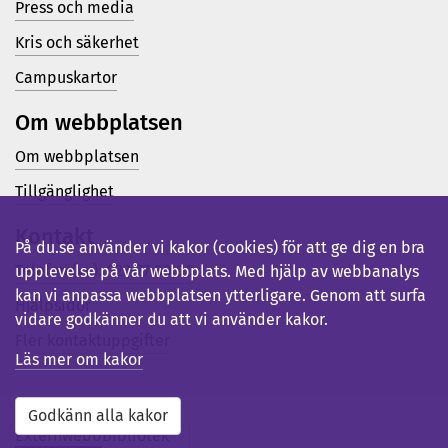
Press och media
Kris och säkerhet
Campuskartor
Om webbplatsen
Om webbplatsen
Tillgänglighet
Kontakt
På du.se använder vi kakor (cookies) för att ge dig en bra
Telefon (vx): 023-77 80 00
upplevelse på vår webbplats. Med hjälp av webbanalys
kan vi anpassa webbplatsen ytterligare. Genom att surfa
Hjälpsidor
vidare godkänner du att vi använder kakor.
Fler kontaktuppgifter
Läs mer om kakor
Godkänn alla kakor
Externwebb
Bibliotek