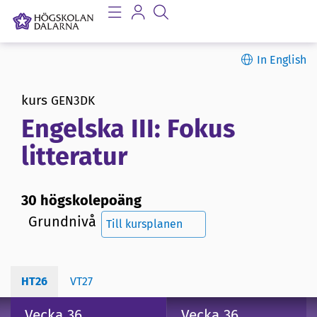
In English
kurs
GEN3DK
Engelska III: Fokus
litteratur
30 högskolepoäng
Grundnivå
Till kursplanen
HT26
VT27
Vecka 36
Vecka 36