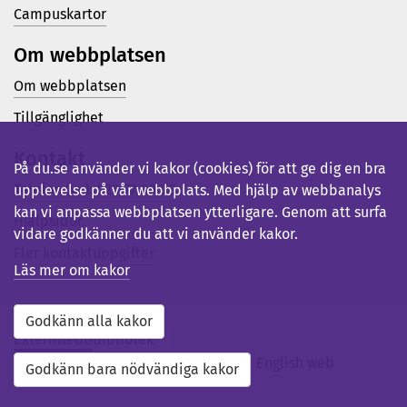
Campuskartor
Om webbplatsen
Om webbplatsen
Tillgänglighet
Kontakt
På du.se använder vi kakor (cookies) för att ge dig en bra
Telefon (vx): 023-77 80 00
upplevelse på vår webbplats. Med hjälp av webbanalys
kan vi anpassa webbplatsen ytterligare. Genom att surfa
Hjälpsidor
vidare godkänner du att vi använder kakor.
Fler kontaktuppgifter
Läs mer om kakor
Godkänn alla kakor
Externwebb
Bibliotek
Studentwebb
Medarbetarwebb
English web
Godkänn bara nödvändiga kakor