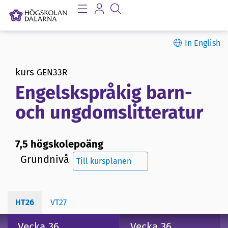
In English
kurs
GEN33R
Engelskspråkig barn-
och ungdomslitteratur
7,5 högskolepoäng
Grundnivå
Till kursplanen
HT26
VT27
Vecka 36
Vecka 36