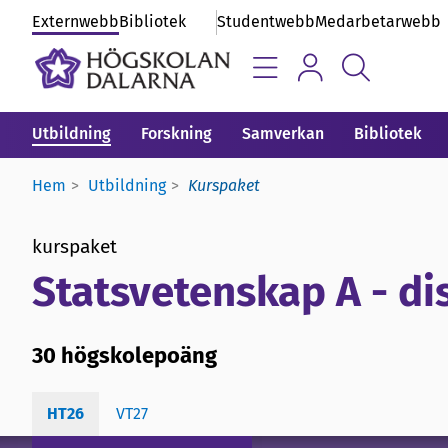
Externwebb
Bibliotek
Studentwebb
Medarbetarwebb
Utbildning
Forskning
Samverkan
Bibliotek
Hem
Utbildning
Kurspaket
kurspaket
Statsvetenskap A - di
30 högskolepoäng
HT26
VT27