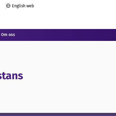
English web
Om oss
stans