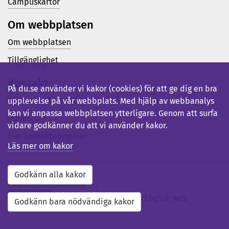
Campuskartor
Om webbplatsen
Om webbplatsen
Tillgänglighet
Kontakt
På du.se använder vi kakor (cookies) för att ge dig en bra
Telefon (vx): 023-77 80 00
upplevelse på vår webbplats. Med hjälp av webbanalys
kan vi anpassa webbplatsen ytterligare. Genom att surfa
Hjälpsidor
vidare godkänner du att vi använder kakor.
Fler kontaktuppgifter
Läs mer om kakor
Godkänn alla kakor
Externwebb
Bibliotek
Studentwebb
Medarbetarwebb
English web
Godkänn bara nödvändiga kakor