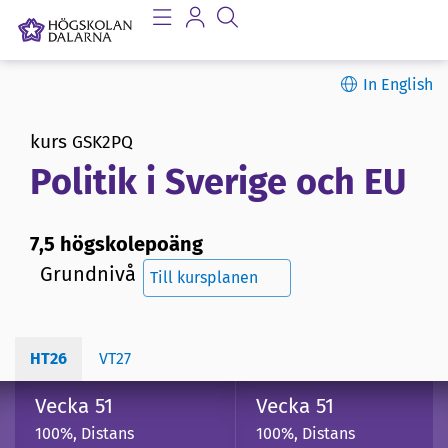
In English
kurs
GSK2PQ
Politik i Sverige och EU
7,5 högskolepoäng
Grundnivå
Till kursplanen
HT26
VT27
Vecka 51
Vecka 51
100%, Distans
100%, Distans