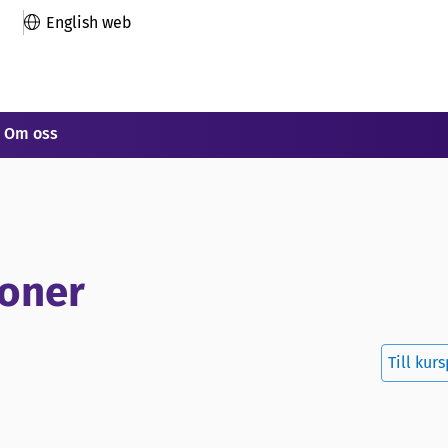
English web
Om oss
ioner
Till kur