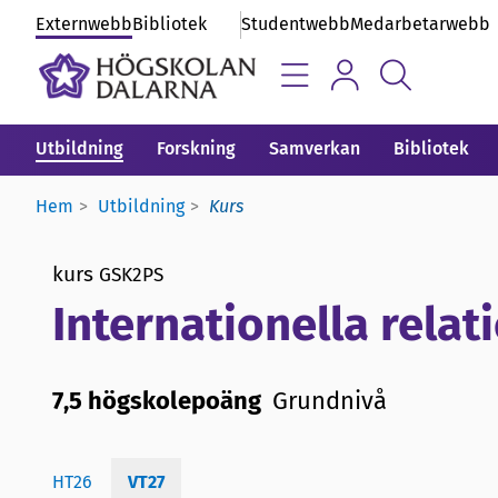
Externwebb
Bibliotek
Studentwebb
Medarbetarwebb
Utbildning
Forskning
Samverkan
Bibliotek
Hem
Utbildning
Kurs
kurs
GSK2PS
Internationella relat
7,5 högskolepoäng
Grundnivå
HT26
VT27