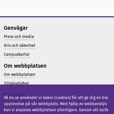
Genvägar
Press och media
Kris och säkerhet
Campuskartor
Om webbplatsen
Om webbplatsen
Tillgänglighet
Kontakt
På du.se använder vi kakor (cookies) för att ge dig en bra
Telefon (vx): 023-77 80 00
upplevelse på vår webbplats. Med hjälp av webbanalys
kan vi anpassa webbplatsen ytterligare. Genom att surfa
Hjälpsidor