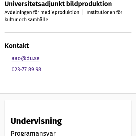
Universitetsadjunkt bildproduktion
r
Avdelningen för medieproduktion
Institutionen för
s
kultur och samhälle
o
n
Kontakt
l
aao@du.se
i
023-77 89 98
g
p
r
e
Undervisning
s
Programansvar