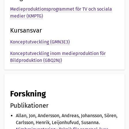
e
Medieproduktionsprogrammet för TV och sociala
n
medier (KMPTG)
t
Kursansvar
a
Konceptutveckling (GMN3E3)
t
Konceptutveckling inom medieproduktion för
i
Bildproduktion (GBQ2NJ)
o
n
a
Forskning
v
Publikationer
Allan, Jon, Andersson, Andreas, Johansson, Sören,
Carlsson, Henrik, Leijonhufvud, Susanna
.