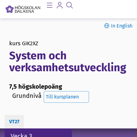
In English
kurs
GIK2XZ
System och
verksamhetsutveckling
7,5 högskolepoäng
Grundnivå
Till kursplanen
VT27
Vecka 3