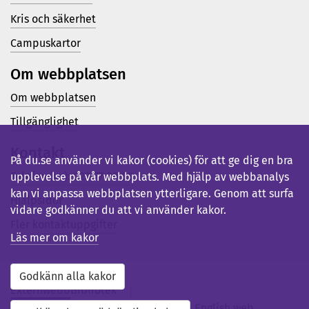
Kris och säkerhet
Campuskartor
Om webbplatsen
Om webbplatsen
Tillgänglighet
Kontakt
På du.se använder vi kakor (cookies) för att ge dig en bra
Telefon (vx): 023-77 80 00
upplevelse på vår webbplats. Med hjälp av webbanalys
kan vi anpassa webbplatsen ytterligare. Genom att surfa
Hjälpsidor
vidare godkänner du att vi använder kakor.
Fler kontaktuppgifter
Läs mer om kakor
Godkänn alla kakor
Externwebb
Bibliotek
Studentwebb
Medarbetarwebb
English web