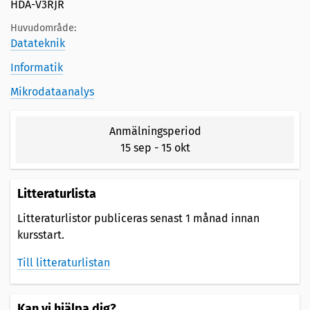
HDA-V3RJR
Huvudområde:
Datateknik
Informatik
Mikrodataanalys
Anmälningsperiod
15 sep
-
15 okt
Litteraturlista
Litteraturlistor publiceras senast 1 månad innan
kursstart.
Till litteraturlistan
Kan vi hjälpa dig?